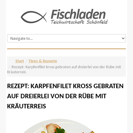
Start
/
Tipps & Rezepte
/
Rezept: Karpfenfilet kross gebraten auf dreierlei von der Rübe mit
Kräuterreis
REZEPT:
KARPFENFILET
KROSS
GEBRATEN
AUF
DREIERLEI
VON
DER
RÜBE
MIT
KRÄUTERREIS